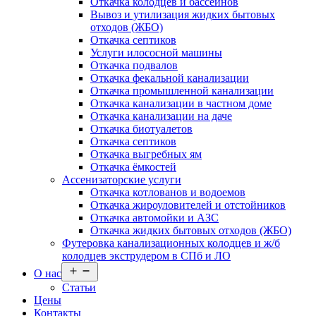
Откачка колодцев и бассейнов
Вывоз и утилизация жидких бытовых
отходов (ЖБО)
Откачка септиков
Услуги илососной машины
Откачка подвалов
Откачка фекальной канализации
Откачка промышленной канализации
Откачка канализации в частном доме
Откачка канализации на даче
Откачка биотуалетов
Откачка септиков
Откачка выгребных ям
Откачка ёмкостей
Ассенизаторские услуги
Откачка котлованов и водоемов
Откачка жироуловителей и отстойников
Откачка автомойки и АЗС
Откачка жидких бытовых отходов (ЖБО)
Футеровка канализационных колодцев и ж/б
колодцев экструдером в СПб и ЛО
Открыть
О нас
меню
Статьи
Цены
Контакты