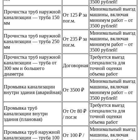
3500 рублей!
Минимальный выезд
Прочистка труб наружной
машины, включая
От 125 ₽ за
канализации — труба 150
минимум работ – от
пог.м.
мм
3500 рублей!
Минимальный выезд
Прочистка труб наружной
машины, включая
От 235 ₽ за
канализации — труба 250
минимум работ – от
пог.м.
мм
3500 рублей!
Прочистка труб наружной
Требуется выезд
канализации — труба от
специалиста для
Договорная
300 мм и большего
точной оценки
диаметра
объема работ
Минимальный выезд
Промывка канализации
машины, включая
От 3500 ₽
внутри здания (аварийная)
минимум работ – от
3500 рублей!
Требуется выезд
Промывка труб
специалиста для
От От 80 ₽
канализации внутри
точной оценки
/ пог.м
здания (плановая)
объема работ
Минимальный выезд
Промывка труб наружной
машины, включая
От 100 ₽ /
канализации — труба 100