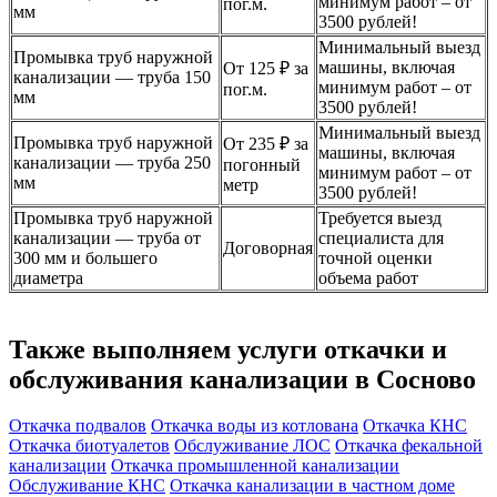
минимум работ – от
пог.м.
мм
3500 рублей!
Минимальный выезд
Промывка труб наружной
машины, включая
От 125 ₽ за
канализации — труба 150
минимум работ – от
пог.м.
мм
3500 рублей!
Минимальный выезд
Промывка труб наружной
От 235 ₽ за
машины, включая
канализации — труба 250
погонный
минимум работ – от
мм
метр
3500 рублей!
Промывка труб наружной
Требуется выезд
канализации — труба от
специалиста для
Договорная
300 мм и большего
точной оценки
диаметра
объема работ
Также выполняем услуги откачки и
обслуживания канализации в Сосново
Откачка подвалов
Откачка воды из котлована
Откачка КНС
Откачка биотуалетов
Обслуживание ЛОС
Откачка фекальной
канализации
Откачка промышленной канализации
Обслуживание КНС
Откачка канализации в частном доме