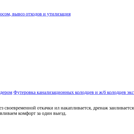
осом, вывоз отходов и утилизация
Футеровка канализационных колодцев и ж/б колодцев эк
з своевременной откачки ил накапливается, дренаж заиливается,
вливаем комфорт за один выезд.