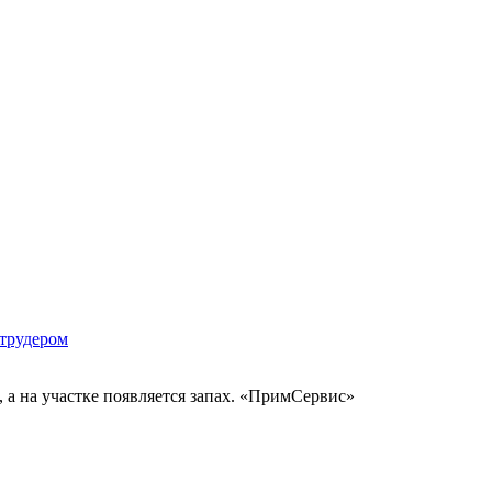
струдером
 а на участке появляется запах. «ПримСервис»