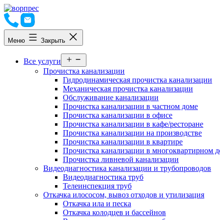
Перейти
к
содержимому
Меню
Закрыть
Открыть
Все услуги
меню
Прочистка канализации
Гидродинамическая прочистка канализации
Механическая прочистка канализации
Обслуживание канализации
Прочистка канализации в частном доме
Прочистка канализации в офисе
Прочистка канализации в кафе/ресторане
Прочистка канализации на производстве
Прочистка канализации в квартире
Прочистка канализации в многоквартирном д
Прочистка ливневой канализации
Видеодиагностика канализации и трубопроводов
Видеодиагностика труб
Телеинспекция труб
Откачка илососом, вывоз отходов и утилизация
Откачка ила и песка
Откачка колодцев и бассейнов