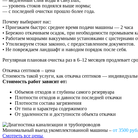
— медленный слив воды в санузлах;
— уровень стоков поднялся выше нормы;
— с последней очистки прошло более года.
Почему выбирают нас:
• Приезжаем быстро: среднее время подачи машины — 2 часа
• Бережно откачиваем осадок, при необходимости промываем к
• Работаем мощными вакуумными установками с цистернами от 
• Утилизируем стоки законно, с предоставлением документов.
• Не повреждаем ландшафт и наводим порядок после себя.
Регулярная плановая очистка раз в 6–12 месяцев продлевает ср
Откачка септиков – цена
Стоимость такой услуги, как откачка септиков — индивидуальн
Стоимость работ зависит от:
Объемов отходов и глубины самого резервуара
Плотности отходов и давности последней откачки
Плотности состава загрязнения
От типа и характера содержимого
От удаленности и доступности объекта откачки
Минимальный выезд укомплектованной машины –
от 3500 руб
Смотреть все цены