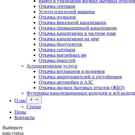
Вывоз и утилизация жидких бытовых отходо
Откачка септиков
Услуги илососной машины
Откачка подвалов
Откачка фекальной канализации
Откачка промышленной канализации
Откачка канализации в частном доме
Откачка канализации на даче
Откачка биотуалетов
Откачка септиков
Откачка выгребных ям
Откачка ёмкостей
Ассенизаторские услуги
Откачка котлованов и водоемов
Откачка жироуловителей и отстойников
Откачка автомойки и АЗС
Откачка жидких бытовых отходов (ЖБО)
Футеровка канализационных колодцев и ж/б колод
Открыть
О нас
меню
Статьи
Цены
Контакты
Выберите
ваш город