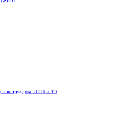
в (ЖБО)
цев экструдером в СПб и ЛО