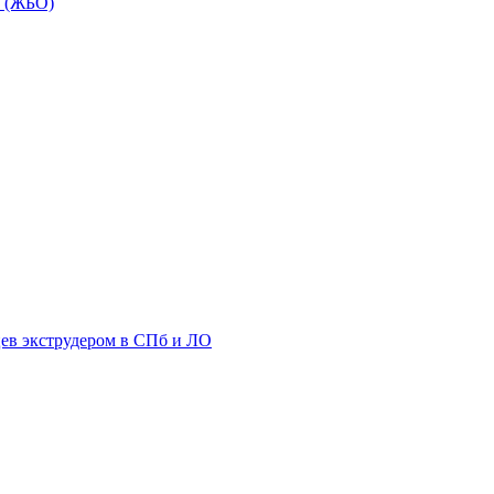
в (ЖБО)
цев экструдером в СПб и ЛО