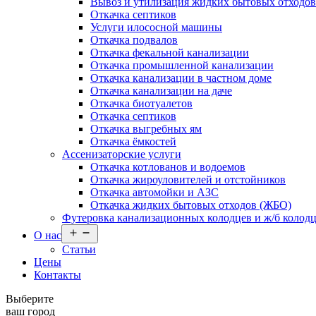
Вывоз и утилизация жидких бытовых отходо
Откачка септиков
Услуги илососной машины
Откачка подвалов
Откачка фекальной канализации
Откачка промышленной канализации
Откачка канализации в частном доме
Откачка канализации на даче
Откачка биотуалетов
Откачка септиков
Откачка выгребных ям
Откачка ёмкостей
Ассенизаторские услуги
Откачка котлованов и водоемов
Откачка жироуловителей и отстойников
Откачка автомойки и АЗС
Откачка жидких бытовых отходов (ЖБО)
Футеровка канализационных колодцев и ж/б колод
Открыть
О нас
меню
Статьи
Цены
Контакты
Выберите
ваш город