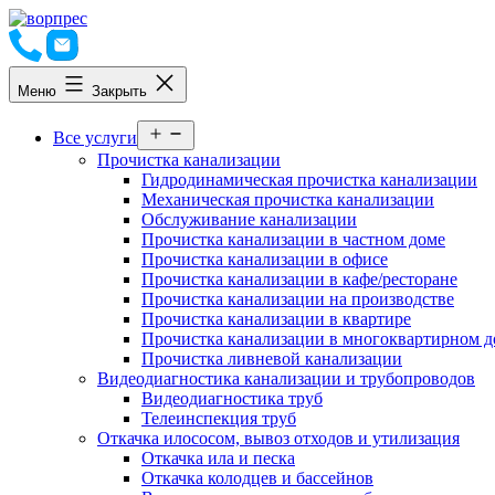
Перейти
к
содержимому
Меню
Закрыть
Открыть
Все услуги
меню
Прочистка канализации
Гидродинамическая прочистка канализации
Механическая прочистка канализации
Обслуживание канализации
Прочистка канализации в частном доме
Прочистка канализации в офисе
Прочистка канализации в кафе/ресторане
Прочистка канализации на производстве
Прочистка канализации в квартире
Прочистка канализации в многоквартирном д
Прочистка ливневой канализации
Видеодиагностика канализации и трубопроводов
Видеодиагностика труб
Телеинспекция труб
Откачка илососом, вывоз отходов и утилизация
Откачка ила и песка
Откачка колодцев и бассейнов