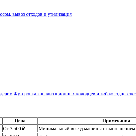
осом, вывоз отходов и утилизация
Футеровка канализационных колодцев и ж/б колодцев эк
Цена
Примечания
От 3 500 ₽
Минимальный выезд машины с выполнением б