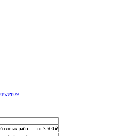
струдером
азовых работ — от 3 500 ₽