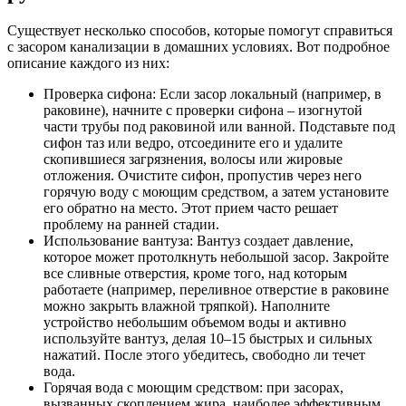
Существует несколько способов, которые помогут справиться
с засором канализации в домашних условиях. Вот подробное
описание каждого из них:
Проверка сифона: Если засор локальный (например, в
раковине), начните с проверки сифона – изогнутой
части трубы под раковиной или ванной. Подставьте под
сифон таз или ведро, отсоедините его и удалите
скопившиеся загрязнения, волосы или жировые
отложения. Очистите сифон, пропустив через него
горячую воду с моющим средством, а затем установите
его обратно на место. Этот прием часто решает
проблему на ранней стадии.
Использование вантуза: Вантуз создает давление,
которое может протолкнуть небольшой засор. Закройте
все сливные отверстия, кроме того, над которым
работаете (например, переливное отверстие в раковине
можно закрыть влажной тряпкой). Наполните
устройство небольшим объемом воды и активно
используйте вантуз, делая 10–15 быстрых и сильных
нажатий. После этого убедитесь, свободно ли течет
вода.
Горячая вода с моющим средством: при засорах,
вызванных скоплением жира, наиболее эффективным