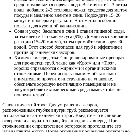
средством является горячая вода. Вскипятите 2–3 литра
воды, добавьте 2–3 столовые ложки средства для мытья
посуды и медленно влейте в слив. Подождите 15–20
минут и проверьте результат. Этот метод особенно
полезен для кухонной канализации.
Сода и уксус: Засыпьте в слив 1 стакан пищевой соды,
затем влейте 1 стакан уксуса (9%). Дождитесь окончания
реакции (15–20 минут), затем промойте слив горячей
водой. Этот способ безопасен для труб и эффективен
против органических засоров.
Химические средства: Специализированные препараты
для прочистки труб, такие как «Крот» или «Tiret»,
хорошо справляются с жирными и органическими
отложениями. Перед использованием обязательно
внимательно прочтите инструкцию на упаковке,
обеспечьте хорошую вентиляцию помещения и не
злоупотребляйте химическими средствами, чтобы не
повредить трубы.
Сантехнический трос: Для устранения засоров,
расположенных глубже внутри труб, рекомендуется
использовать сантехнический трос. Введите его в сливное
отверстие и аккуратно вращайте, продвигая вперед. При
столкновении с препятствием осторожно протолкните его
или вытяните мусор. После окончания процедуры обязательно