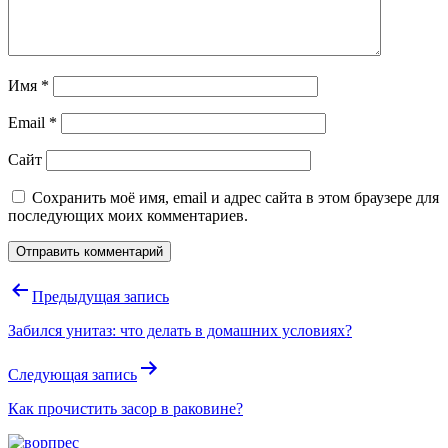
Имя
*
Email
*
Сайт
Сохранить моё имя, email и адрес сайта в этом браузере для
последующих моих комментариев.
Навигация
Предыдущая запись
по
Забился унитаз: что делать в домашних условиях?
записям
Следующая запись
Как прочистить засор в раковине?