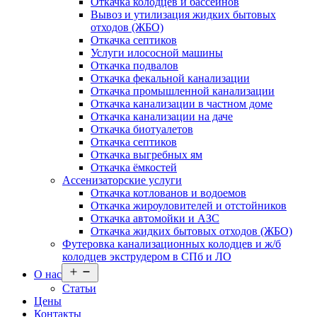
Откачка колодцев и бассейнов
Вывоз и утилизация жидких бытовых
отходов (ЖБО)
Откачка септиков
Услуги илососной машины
Откачка подвалов
Откачка фекальной канализации
Откачка промышленной канализации
Откачка канализации в частном доме
Откачка канализации на даче
Откачка биотуалетов
Откачка септиков
Откачка выгребных ям
Откачка ёмкостей
Ассенизаторские услуги
Откачка котлованов и водоемов
Откачка жироуловителей и отстойников
Откачка автомойки и АЗС
Откачка жидких бытовых отходов (ЖБО)
Футеровка канализационных колодцев и ж/б
колодцев экструдером в СПб и ЛО
Открыть
О нас
меню
Статьи
Цены
Контакты